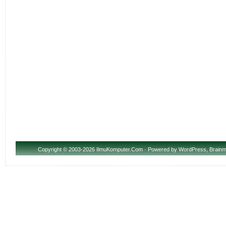
Copyright
© 2003-2026 IlmuKomputer.Com · Powered by
WordPress
,
Brainm