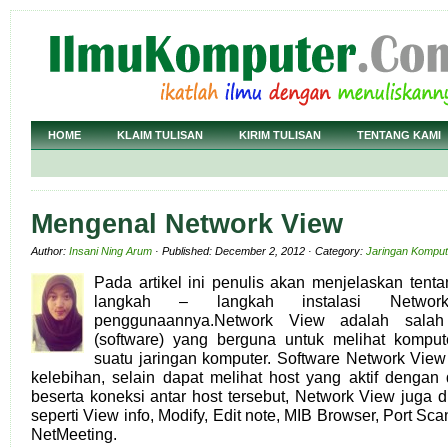
HOME
KLAIM TULISAN
KIRIM TULISAN
TENTANG KAMI
Mengenal Network View
Author:
Insani Ning Arum
· Published: December 2, 2012 · Category:
Jaringan Komput
Pada artikel ini penulis akan menjelaskan tent
langkah – langkah instalasi Netw
penggunaannya.Network View adalah salah
(software) yang berguna untuk melihat komput
suatu jaringan komputer. Software Network Vie
kelebihan, selain dapat melihat host yang aktif dengan 
beserta koneksi antar host tersebut, Network View juga d
seperti View info, Modify, Edit note, MIB Browser, Port Sca
NetMeeting.