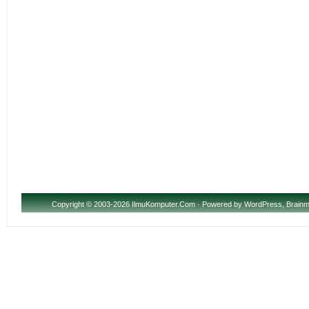
Copyright
© 2003-2026 IlmuKomputer.Com · Powered by
WordPress
,
Brainm