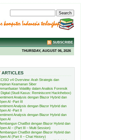
SUBSCRIBE
THURSDAY, AUGUST 06, 2026
T
ARTICLES
CISO v4 Overview: Arah Strategis dan
mpinan Keamanan Siber
emanfaatan Volatility dalam Analisis Forensik
Digital (Studi Kasus: Reminiscent Hackthebox)
entiment Analysis dengan Blazor Hybrid dan
pen AI -Part III
entiment Analysis dengan Blazor Hybrid dan
pen AI -Part II
entiment Analysis dengan Blazor Hybrid dan
Open AI
embangun ChatBot dengan Blazor Hybrid dan
pen AI – (Part III – Multi Session)
embangun ChatBot dengan Blazor Hybrid dan
pen AI (Part II – Chat History)