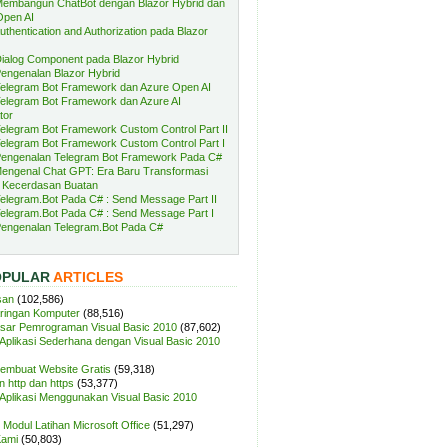
embangun ChatBot dengan Blazor Hybrid dan
Open AI
uthentication and Authorization pada Blazor
ialog Component pada Blazor Hybrid
engenalan Blazor Hybrid
elegram Bot Framework dan Azure Open AI
elegram Bot Framework dan Azure AI
tor
elegram Bot Framework Custom Control Part II
elegram Bot Framework Custom Control Part I
engenalan Telegram Bot Framework Pada C#
engenal Chat GPT: Era Baru Transformasi
 Kecerdasan Buatan
elegram.Bot Pada C# : Send Message Part II
elegram.Bot Pada C# : Send Message Part I
engenalan Telegram.Bot Pada C#
OPULAR
ARTICLES
san
(102,586)
aringan Komputer
(88,516)
sar Pemrograman Visual Basic 2010
(87,602)
plikasi Sederhana dengan Visual Basic 2010
Membuat Website Gratis
(59,318)
 http dan https
(53,377)
plikasi Menggunakan Visual Basic 2010
Modul Latihan Microsoft Office
(51,297)
Kami
(50,803)