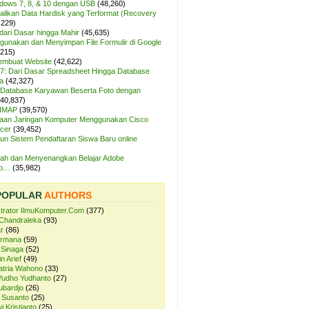
ndows 7, 8, & 10 dengan USB
(48,260)
likan Data Hardisk yang Terformat (Recovery
,229)
dari Dasar hingga Mahir
(45,635)
unakan dan Menyimpan File Formulir di Google
,215)
Membuat Website
(42,622)
7: Dari Dasar Spreadsheet Hingga Database
a
(42,327)
Database Karyawan Beserta Foto dengan
(40,837)
 IMAP
(39,570)
aan Jaringan Komputer Menggunakan Cisco
cer
(39,452)
n Sistem Pendaftaran Siswa Baru online
ah dan Menyenangkan Belajar Adobe
op…
(35,982)
POPULAR
AUTHORS
strator IlmuKomputer.Com
(377)
Chandraleka
(93)
r
(86)
ermana
(59)
 Sinaga
(52)
n Arief
(49)
atria Wahono
(33)
Yudho Yudhanto
(27)
ubardjo
(26)
 Susanto
(25)
i Kristianto
(25)