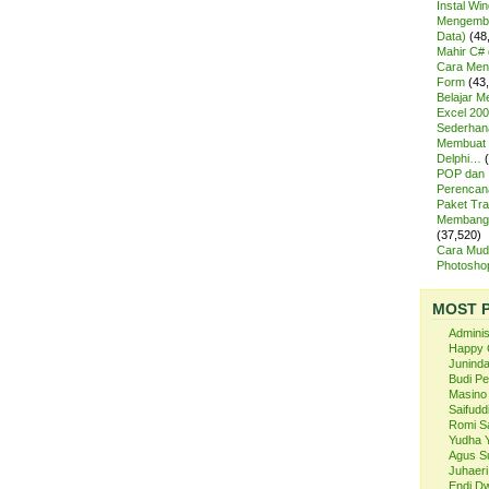
Instal Wi
Mengemba
Data)
(48
Mahir C# 
Cara Meng
Form
(43
Belajar 
Excel 200
Sederhan
Membuat 
Delphi…
POP dan
Perencan
Paket Tra
Membangu
(37,520)
Cara Mud
Photosh
MOST 
Admini
Happy 
Juninda
Budi P
Masino
Saifuddi
Romi S
Yudha 
Agus S
Juhaeri
Endi Dw