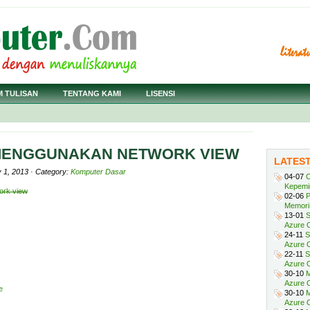
M TULISAN
TENTANG KAMI
LISENSI
 MENGGUNAKAN NETWORK VIEW
LATES
y 1, 2013 · Category:
Komputer Dasar
04-07
C
Kepemi
ork view
02-06
P
Memori 
13-01
S
Azure O
24-11
S
Azure O
22-11
S
Azure 
30-10
M
Azure O
e
30-10
M
Azure O