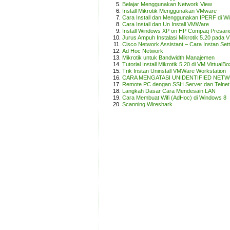
Belajar Menggunakan Network View
Install Mikrotik Menggunakan VMware
Cara Install dan Menggunakan IPERF di W
Cara Install dan Un Install VMWare
Install Windows XP on HP Compaq Presari
Jurus Ampuh Instalasi Mikrotik 5.20 pada 
Cisco Network Assistant – Cara Instan Sett
Ad Hoc Network
Mikrotik untuk Bandwidth Manajemen
Tutorial Install Mikrotik 5.20 di VM VirtualBo
Trik Instan Uninstall VMWare Workstation
CARA MENGATASI UNIDENTIFIED NET
Remote PC dengan SSH Server dan Telnet 
Langkah Dasar Cara Mendesain LAN
Cara Membuat Wifi (AdHoc) di Windows 8
Scanning Wireshark