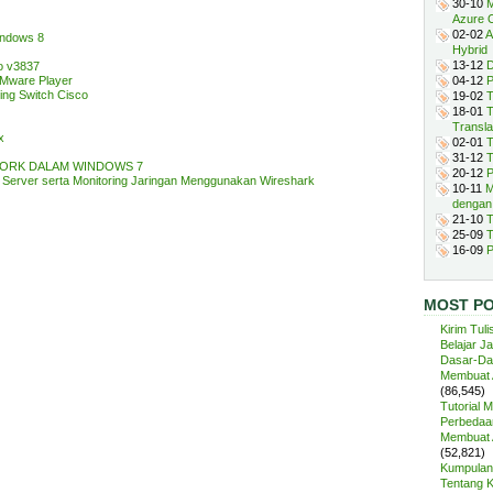
30-10
M
Azure 
02-02
A
indows 8
Hybrid
13-12
D
o v3837
VMware Player
04-12
P
ing Switch Cisco
19-02
T
18-01
T
Transla
x
02-01
T
31-12
T
WORK DALAM WINDOWS 7
20-12
P
Server serta Monitoring Jaringan Menggunakan Wireshark
10-11
M
dengan
21-10
T
25-09
T
16-09
P
MOST P
Kirim Tuli
Belajar J
Dasar-Da
Membuat A
(86,545)
Tutorial 
Perbedaan
Membuat A
(52,821)
Kumpulan 
Tentang 