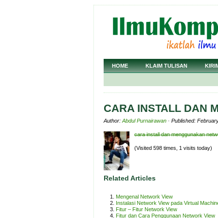
HOME
KLAIM TULISAN
KIRI
CARA INSTALL DAN
Author:
Abdul Purnairawan
· Published: Februar
cara install dan menggunakan netw
(Visited 598 times, 1 visits today)
Related Articles
Mengenal Network View
Instalasi Network View pada Virtual Machin
Fitur – Fitur Network View
Fitur dan Cara Penggunaan Network View