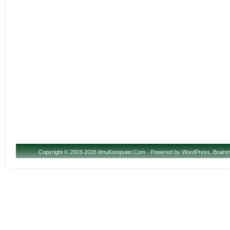
Copyright
© 2003-2026 IlmuKomputer.Com · Powered by
WordPress
,
Brainm