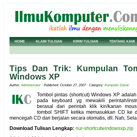
HOME
KLAIM TULISAN
KIRIM TULISAN
TENTANG KAMI
Tips Dan Trik: Kumpulan Tom
Windows XP
Author:
Administrator
· Published: October 27, 2007 · Category:
Komputer Dasar
Tombol pintas (shortcut) Windows XP adalah
pada keyboard yg mewakili perintah/inst
berasal dari perintah klik kiri/kanan mo
tombol SHIFT ketika memasukkan CD ke 
mencegah CD dari berjalan secara otomatis, dll. Nah, Se
Download Tulisan Lengkap:
nur-shortcutwindowsxp.zip