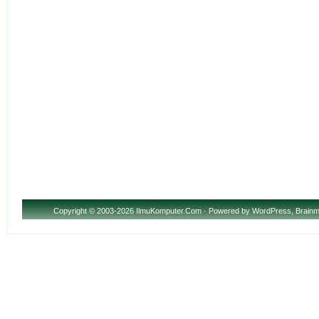
Copyright
© 2003-2026 IlmuKomputer.Com · Powered by
WordPress
,
Brainm