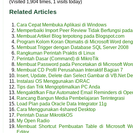
(Visited 1,904 times, 1 visits today)
Related Articles
Cara Cepat Membuka Aplikasi di Windows
Memperbaiki Import Peer Review Tidak Berfungsi pad
Membuat Artikel Blog terpotong pada Blogspot.com
Program Kolom Koran Otomatis di Microsoft Word denga
Membuat Trigger dengan Database SQL Server 2008
Rangkuman Perintah Praktis di Linux
Perintah Dasar (Command) di MikroTik
Membuat Password pada Pencetakan di Microsoft Wor
Membuat CD Profil Perusahaan Interaktif Bagian 7
Insert, Update, Delete dan Select Gambar di VB.Net 
Instalasi OS Menggunakan iDRAC
Tips dan Trik Mengoptimalkan PC Anda
Mengaktifkan Fitur Automated Email Reminders di Ope
Rancang Bangun Media Pembelajaran Terintegrasi
Load Plan pada Oracle Data Integrator 11g
Cara Menggunakan 4shared Desktop
Perintah Dasar MikrotikOS
My Open Radio
Membuat Shortcut Pembuatan Table di Microsoft W
Editor