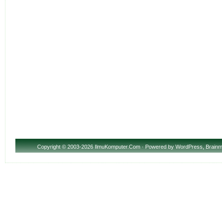
Copyright
© 2003-2026 IlmuKomputer.Com · Powered by
WordPress
,
Brainm