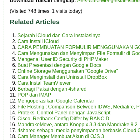
Download Tulisan Lengkap:
Anis-Cara Menginstall iClo
(Visited 748 times, 1 visits today)
Related Articles
Sejarah iCloud dan Cara Instalasinya
Cara Install iCloud
CARA PEMBUATAN FORMULIR MENGGUNAKAN G
Cara Mengunakan dan Menyimpan File Formulir di Go
Mengenal User ID Security di PHPMaker
Buat Presentasi dengan Google Docs
Online Storage Menggunakan “Google Drive”
Cara Menginstall dan Uninstall DropBox
Cara Instal TeamViewer
Berbagi Pakai dengan 4shared
POP dan IMAP
Mengoperasikan Google Calendar
File Hosting : Comparison Between IDWS, Mediafire, P
Proteksi Control Panel dengan JavaScript
Cisco, Redback Config Differ by RANCID
MandrakeMove, antara Knoppix 3.3 dan Mandrake 9.2
4shared sebagai media penyimpanan berbasis Cloud 
Cara Manager Membuat Akun di OJS 3