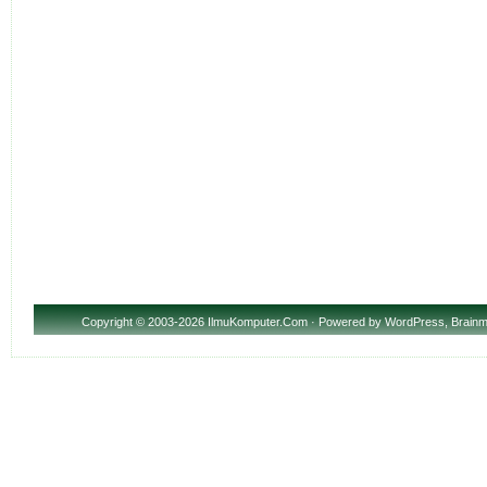
Copyright
© 2003-2026 IlmuKomputer.Com · Powered by
WordPress
,
Brainm