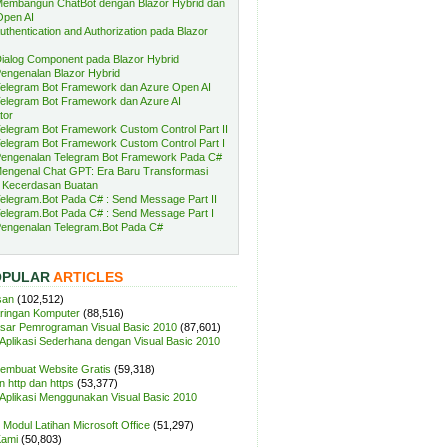
embangun ChatBot dengan Blazor Hybrid dan
Open AI
uthentication and Authorization pada Blazor
ialog Component pada Blazor Hybrid
engenalan Blazor Hybrid
elegram Bot Framework dan Azure Open AI
elegram Bot Framework dan Azure AI
tor
elegram Bot Framework Custom Control Part II
elegram Bot Framework Custom Control Part I
engenalan Telegram Bot Framework Pada C#
engenal Chat GPT: Era Baru Transformasi
 Kecerdasan Buatan
elegram.Bot Pada C# : Send Message Part II
elegram.Bot Pada C# : Send Message Part I
engenalan Telegram.Bot Pada C#
OPULAR
ARTICLES
san
(102,512)
aringan Komputer
(88,516)
sar Pemrograman Visual Basic 2010
(87,601)
plikasi Sederhana dengan Visual Basic 2010
Membuat Website Gratis
(59,318)
 http dan https
(53,377)
plikasi Menggunakan Visual Basic 2010
Modul Latihan Microsoft Office
(51,297)
Kami
(50,803)