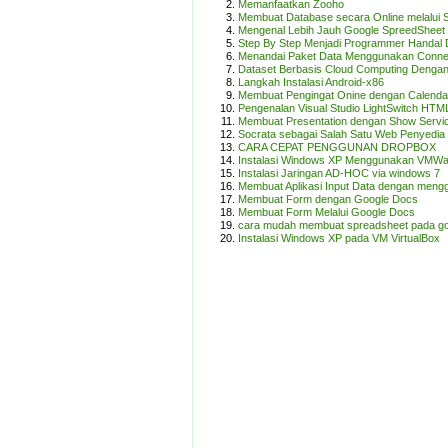
Memanfaatkan Zooho
Membuat Database secara Online melalui 
Mengenal Lebih Jauh Google SpreedSheet
Step By Step Menjadi Programmer Handal
Menandai Paket Data Menggunakan Connec
Dataset Berbasis Cloud Computing Denga
Langkah Instalasi Android-x86
Membuat Pengingat Onine dengan Calenda
Pengenalan Visual Studio LightSwitch HTML
Membuat Presentation dengan Show Servi
Socrata sebagai Salah Satu Web Penyedi
CARA CEPAT PENGGUNAN DROPBOX
Instalasi Windows XP Menggunakan VMWa
Instalasi Jaringan AD-HOC via windows 7
Membuat Aplikasi Input Data dengan meng
Membuat Form dengan Google Docs
Membuat Form Melalui Google Docs
cara mudah membuat spreadsheet pada go
Instalasi Windows XP pada VM VirtualBox