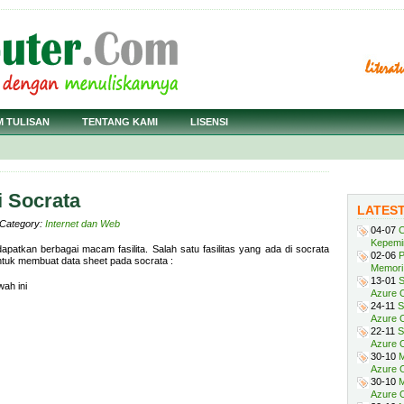
M TULISAN
TENTANG KAMI
LISENSI
 Socrata
LATES
· Category:
Internet dan Web
04-07
C
Kepemi
patkan berbagai macam fasilita. Salah satu fasilitas yang ada di socrata
02-06
P
untuk membuat data sheet pada socrata :
Memori 
13-01
S
wah ini
Azure O
24-11
S
Azure O
22-11
S
Azure 
30-10
M
Azure O
30-10
M
Azure O