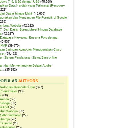
ndows 7, 8, & 10 dengan USB
(48,260)
likan Data Hardisk yang Terformat (Recovery
,229)
dari Dasar hingga Mahir
(45,635)
unakan dan Menyimpan File Formulir di Google
,215)
Membuat Website
(42,622)
7: Dari Dasar Spreadsheet Hingga Database
a
(42,327)
Database Karyawan Beserta Foto dengan
(40,837)
 IMAP
(39,570)
aan Jaringan Komputer Menggunakan Cisco
cer
(39,452)
n Sistem Pendaftaran Siswa Baru online
ah dan Menyenangkan Belajar Adobe
op…
(35,982)
POPULAR
AUTHORS
strator IlmuKomputer.Com
(377)
Chandraleka
(93)
r
(86)
ermana
(59)
 Sinaga
(52)
n Arief
(49)
atria Wahono
(33)
Yudho Yudhanto
(27)
ubardjo
(26)
 Susanto
(25)
i Kristianto
(25)