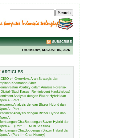
SUBSCRIBE
THURSDAY, AUGUST 06, 2026
T
ARTICLES
CISO v4 Overview: Arah Strategis dan
mpinan Keamanan Siber
emanfaatan Volatility dalam Analisis Forensik
Digital (Studi Kasus: Reminiscent Hackthebox)
entiment Analysis dengan Blazor Hybrid dan
pen AI -Part III
entiment Analysis dengan Blazor Hybrid dan
pen AI -Part II
entiment Analysis dengan Blazor Hybrid dan
Open AI
embangun ChatBot dengan Blazor Hybrid dan
pen AI – (Part III – Multi Session)
embangun ChatBot dengan Blazor Hybrid dan
pen AI (Part II – Chat History)