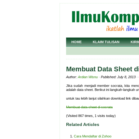
HOME
KLAIM TULISAN
KIRI
Membuat Data Sheet di
Author:
Ardian Wisnu
· Published: July 8, 2013 
Jika sudah menjadi member socrata, kita menda
adalah data sheet. Berikut ini langkah-langkah 
untuk tau lebih lanjut silahkan download link diba
Membuat data sheet di socrata
(Visited 867 times, 1 visits today)
Related Articles
Cara Mendaftar di Zohoo