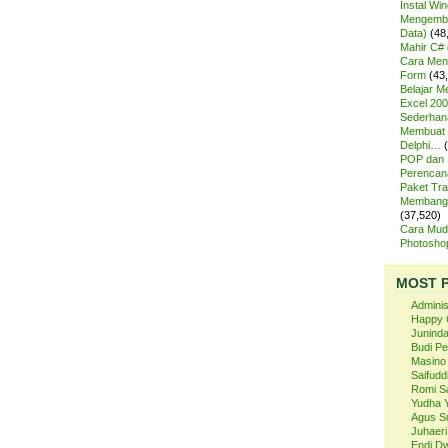
Instal Wi
Mengemba
Data)
(48
Mahir C# 
Cara Meng
Form
(43
Belajar 
Excel 200
Sederhan
Membuat 
Delphi…
POP dan
Perencan
Paket Tra
Membangu
(37,520)
Cara Mud
Photosh
MOST 
Admini
Happy 
Juninda
Budi P
Masino
Saifuddi
Romi S
Yudha 
Agus S
Juhaeri
Endi Dw