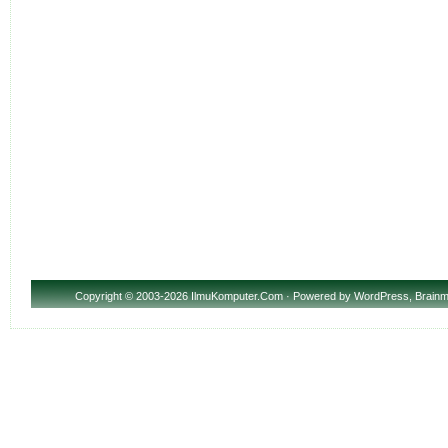
Copyright
© 2003-2026 IlmuKomputer.Com · Powered by
WordPress
,
Brainm