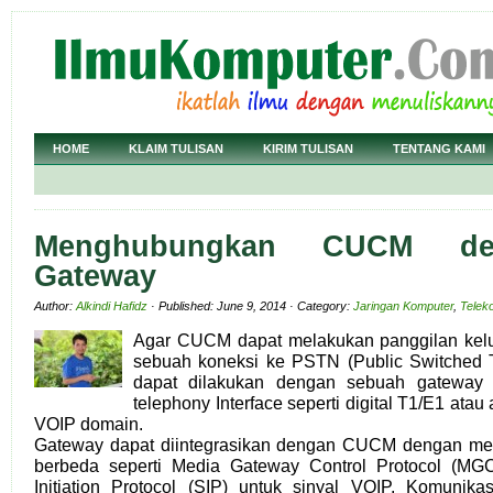
HOME
KLAIM TULISAN
KIRIM TULISAN
TENTANG KAMI
Menghubungkan CUCM d
Gateway
Author:
Alkindi Hafidz
· Published: June 9, 2014 · Category:
Jaringan Komputer
,
Telek
Agar CUCM dapat melakukan panggilan ke
sebuah koneksi ke PSTN (Public Switched 
dapat dilakukan dengan sebuah gateway
telephony Interface seperti digital T1/E1 ata
VOIP domain.
Gateway dapat diintegrasikan dengan CUCM dengan me
berbeda seperti Media Gateway Control Protocol (MG
Initiation Protocol (SIP) untuk sinyal VOIP. Komun