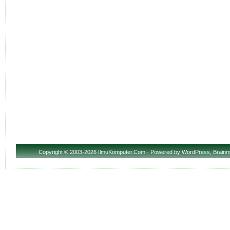
Copyright
© 2003-2026 IlmuKomputer.Com · Powered by
WordPress
,
Brainm