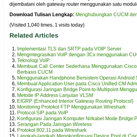
dijembatani oleh gateway router menggunakan satu modul
Download Tulisan Lengkap:
Menghubungkan CUCM den
(Visited 1,040 times, 1 visits today)
Related Articles
Implementasi TLS dan SRTP pada VOIP Server
Mengintegrasikan VoIP dengan 3Cx menggunakan C
Teknologi VoIP
Membuat Call Center Sederhana Menggunakan Cisco
Berbasis CUCM
Menggunakan Handphone Bersistem Operasi Android S
Membuat Application User pada Cisco Unified CM Adm
Konfigurasi Jaringan Bridge Point-to-Multipoint Meng
Metode IP Address Lanjutan VLSM
EIGRP (Enhanced Interior Gateway Routing Protocol)
Monitoring Protokol FTP Menggunakan Wireshark
Protocol SIP pada VoIP
Konfigurasi Jaringan Komputer Nirkabel Mode Bridge Po
Serangan Pada Jaringan Wireless
Protokol 802.11 pada Wireshark
Langkah-langkah Mengkonfigruasi Device Pool di Cis