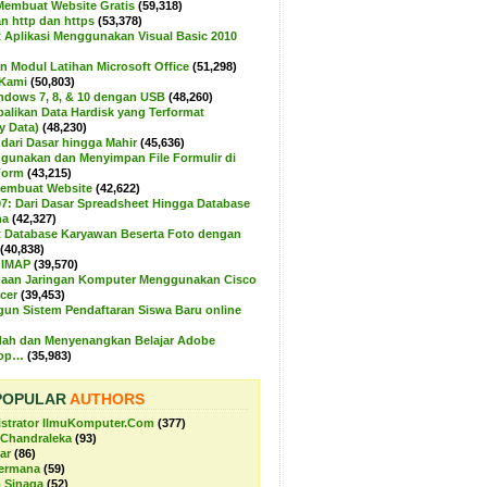
 Membuat Website Gratis
(59,318)
n http dan https
(53,378)
Aplikasi Menggunakan Visual Basic 2010
 Modul Latihan Microsoft Office
(51,298)
 Kami
(50,803)
indows 7, 8, & 10 dengan USB
(48,260)
likan Data Hardisk yang Terformat
y Data)
(48,230)
 dari Dasar hingga Mahir
(45,636)
gunakan dan Menyimpan File Formulir di
Form
(43,215)
Membuat Website
(42,622)
07: Dari Dasar Spreadsheet Hingga Database
na
(42,327)
Database Karyawan Beserta Foto dengan
(40,838)
 IMAP
(39,570)
naan Jaringan Komputer Menggunakan Cisco
cer
(39,453)
n Sistem Pendaftaran Siswa Baru online
ah dan Menyenangkan Belajar Adobe
hop…
(35,983)
POPULAR
AUTHORS
strator IlmuKomputer.Com
(377)
Chandraleka
(93)
ar
(86)
ermana
(59)
 Sinaga
(52)