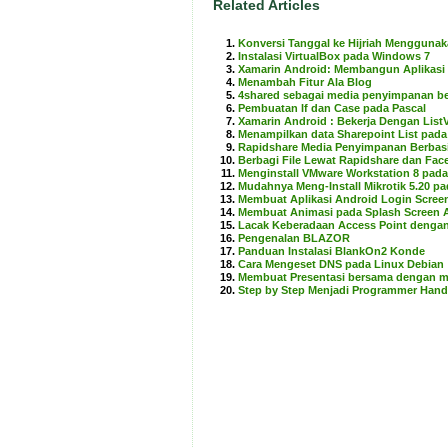
Related Articles
Konversi Tanggal ke Hijriah Mengguna
Instalasi VirtualBox pada Windows 7
Xamarin Android: Membangun Aplikasi
Menambah Fitur Ala Blog
4shared sebagai media penyimpanan b
Pembuatan If dan Case pada Pascal
Xamarin Android : Bekerja Dengan List
Menampilkan data Sharepoint List pa
Rapidshare Media Penyimpanan Berbas
Berbagi File Lewat Rapidshare dan Fa
Menginstall VMware Workstation 8 pad
Mudahnya Meng-Install Mikrotik 5.20 p
Membuat Aplikasi Android Login Scr
Membuat Animasi pada Splash Screen
Lacak Keberadaan Access Point denga
Pengenalan BLAZOR
Panduan Instalasi BlankOn2 Konde
Cara Mengeset DNS pada Linux Debian
Membuat Presentasi bersama dengan 
Step by Step Menjadi Programmer Hand