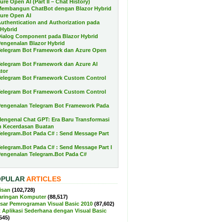
re Open AI (Part II – Chat History)
Membangun ChatBot dengan Blazor Hybrid
ure Open AI
uthentication and Authorization pada
 Hybrid
ialog Component pada Blazor Hybrid
engenalan Blazor Hybrid
elegram Bot Framework dan Azure Open
elegram Bot Framework dan Azure AI
ator
elegram Bot Framework Custom Control
elegram Bot Framework Custom Control
engenalan Telegram Bot Framework Pada
engenal Chat GPT: Era Baru Transformasi
 Kecerdasan Buatan
elegram.Bot Pada C# : Send Message Part
elegram.Bot Pada C# : Send Message Part I
engenalan Telegram.Bot Pada C#
OPULAR
ARTICLES
isan
(102,728)
Jaringan Komputer
(88,517)
sar Pemrograman Visual Basic 2010
(87,602)
Aplikasi Sederhana dengan Visual Basic
545)