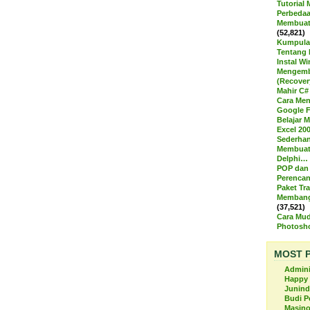
Tutorial
Perbedaa
Membuat 
(52,821)
Kumpulan
Tentang
Instal W
Mengemba
(Recover
Mahir C#
Cara Men
Google 
Belajar 
Excel 20
Sederha
Membuat 
Delphi…
POP dan
Perenca
Paket Tra
Membangu
(37,521)
Cara Mud
Photos
MOST 
Admini
Happy 
Junind
Budi P
Masino