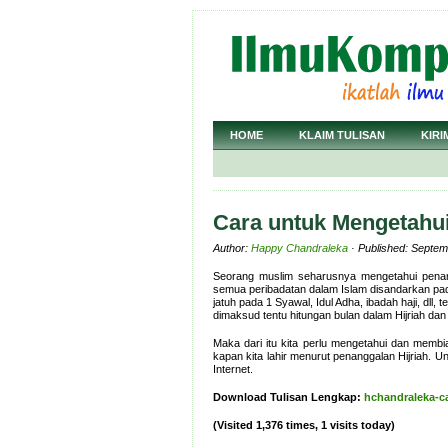
HOME
KLAIM TULISAN
KIRI
Cara untuk Mengetahui
Author:
Happy Chandraleka
· Published: Septem
Seorang muslim seharusnya mengetahui penang
semua peribadatan dalam Islam disandarkan pada 
jatuh pada 1 Syawal, Idul Adha, ibadah haji, dll
dimaksud tentu hitungan bulan dalam Hijriah da
Maka dari itu kita perlu mengetahui dan membi
kapan kita lahir menurut penanggalan Hijriah.
Internet.
Download Tulisan Lengkap:
hchandraleka-ca
(Visited 1,376 times, 1 visits today)