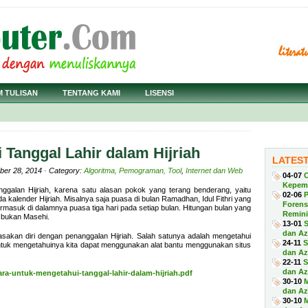
M TULISAN
TENTANG KAMI
LISENSI
 Tanggal Lahir dalam Hijriah
LATES
ber 28, 2014 · Category:
Algoritma, Pemograman, Tool
,
Internet dan Web
04-07
C
Kepem
galan Hijriah, karena satu alasan pokok yang terang benderang, yaitu
02-06
P
kalender Hijriah. Misalnya saja puasa di bulan Ramadhan, Idul Fithri yang
Forens
, termasuk di dalamnya puasa tiga hari pada setiap bulan. Hitungan bulan yang
Remini
n bukan Masehi.
13-01
S
dan Azu
asakan diri dengan penanggalan Hijriah. Salah satunya adalah mengetahui
24-11
S
 Untuk mengetahuinya kita dapat menggunakan alat bantu menggunakan situs
dan Azu
22-11
S
dan Az
ra-untuk-mengetahui-tanggal-lahir-dalam-hijriah.pdf
30-10
dan Azu
30-10