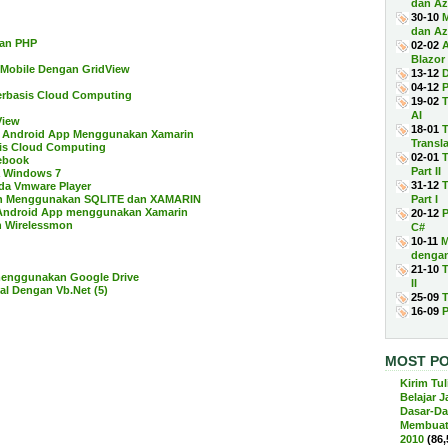
dan Azu
30-10
dan Az
kan PHP
02-02
A
Blazor
 Mobile Dengan GridView
13-12
D
04-12
P
erbasis Cloud Computing
19-02
T
AI
View
18-01
T
da Android App Menggunakan Xamarin
Transl
is Cloud Computing
02-01
T
cebook
Part II
a Windows 7
31-12
T
ada Vmware Player
een Menggunakan SQLITE dan XAMARIN
Part I
 Android App menggunakan Xamarin
20-12
P
n Wirelessmon
C#
10-11
M
dengan
21-10
T
menggunakan Google Drive
II
al Dengan Vb.Net (5)
25-09
T
16-09
P
MOST P
Kirim Tul
Belajar 
Dasar-Da
Membuat 
2010
(86,