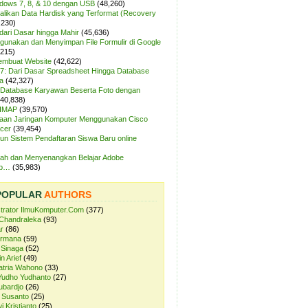
ndows 7, 8, & 10 dengan USB
(48,260)
likan Data Hardisk yang Terformat (Recovery
,230)
dari Dasar hingga Mahir
(45,636)
unakan dan Menyimpan File Formulir di Google
,215)
Membuat Website
(42,622)
7: Dari Dasar Spreadsheet Hingga Database
a
(42,327)
Database Karyawan Beserta Foto dengan
(40,838)
 IMAP
(39,570)
aan Jaringan Komputer Menggunakan Cisco
cer
(39,454)
n Sistem Pendaftaran Siswa Baru online
ah dan Menyenangkan Belajar Adobe
op…
(35,983)
POPULAR
AUTHORS
strator IlmuKomputer.Com
(377)
Chandraleka
(93)
r
(86)
ermana
(59)
 Sinaga
(52)
n Arief
(49)
atria Wahono
(33)
Yudho Yudhanto
(27)
ubardjo
(26)
 Susanto
(25)
i Kristianto
(25)