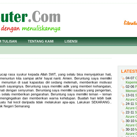
M TULISAN
TENTANG KAMI
LISENSI
LATES
gucap rasa syukur kepada Allah SWT, yang selalu bisa menyejukkan hati,
04-07
C
menuntun kita sampai akhir hayat nanti. Amien. Beruntung saya memiliki
u menuntun di saat kapasitas diri sedang melemah, memberikan motivasi
Kepemi
kasih sayangnya. Beruntung saya memiliki adik yang memberi kehangatan,
02-06
P
ati dengan senyuman. Beruntang saya memiliki saudara yang pengertian,
Memori 
an selalu memberikan pengarahan. Beruntung saya memiliki teman – teman
13-01
S
 mengingatkan dan memberikan warna kehidupan. Buatlah hari lebih baik
Azure O
 suatu hal kecil daripada tidak melakukan apa-apa. Lakukan SEKARANG..
24-11
S
nik Negeri Semarang
Azure O
22-11
S
Azure 
30-10
M
Azure O
30-10
M
Azure O