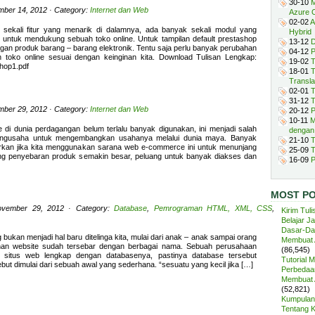
30-10
M
mber 14, 2012 · Category:
Internet dan Web
Azure 
02-02
A
 sekali fitur yang menarik di dalamnya, ada banyak sekali modul yang
Hybrid
untuk mendukung sebuah toko online. Untuk tampilan default prestashop
13-12
D
engan produk barang – barang elektronik. Tentu saja perlu banyak perubahan
04-12
P
n toko online sesuai dengan keinginan kita. Download Tulisan Lengkap:
19-02
T
shop1.pdf
18-01
T
Transla
02-01
T
31-12
T
mber 29, 2012 · Category:
Internet dan Web
20-12
P
10-11
M
i dunia perdagangan belum terlalu banyak digunakan, ini menjadi salah
dengan
pengusaha untuk mengembangkan usahanya melalui dunia maya. Banyak
21-10
T
arkan jika kita menggunakan sarana web e-commerce ini untuk menunjang
25-09
T
ang penyebaran produk semakin besar, peluang untuk banyak diakses dan
16-09
P
MOST P
ovember 29, 2012 · Category:
Database
,
Pemrograman HTML, XML, CSS
,
Kirim Tuli
Belajar J
Dasar-Da
 bukan menjadi hal baru ditelinga kita, mulai dari anak – anak sampai orang
Membuat A
han website sudah tersebar dengan berbagai nama. Sebuah perusahaan
(86,545)
 situs web lengkap dengan databasenya, pastinya database tersebut
Tutorial 
ebut dimulai dari sebuah awal yang sederhana. “sesuatu yang kecil jika […]
Perbedaan
Membuat A
(52,821)
Kumpulan 
Tentang 