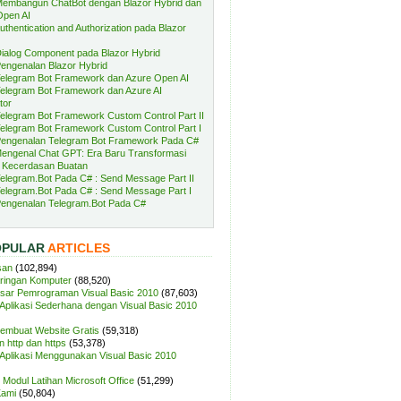
embangun ChatBot dengan Blazor Hybrid dan
Open AI
uthentication and Authorization pada Blazor
ialog Component pada Blazor Hybrid
engenalan Blazor Hybrid
elegram Bot Framework dan Azure Open AI
elegram Bot Framework dan Azure AI
tor
elegram Bot Framework Custom Control Part II
elegram Bot Framework Custom Control Part I
engenalan Telegram Bot Framework Pada C#
engenal Chat GPT: Era Baru Transformasi
 Kecerdasan Buatan
elegram.Bot Pada C# : Send Message Part II
elegram.Bot Pada C# : Send Message Part I
engenalan Telegram.Bot Pada C#
OPULAR
ARTICLES
san
(102,894)
aringan Komputer
(88,520)
sar Pemrograman Visual Basic 2010
(87,603)
plikasi Sederhana dengan Visual Basic 2010
Membuat Website Gratis
(59,318)
 http dan https
(53,378)
plikasi Menggunakan Visual Basic 2010
Modul Latihan Microsoft Office
(51,299)
Kami
(50,804)