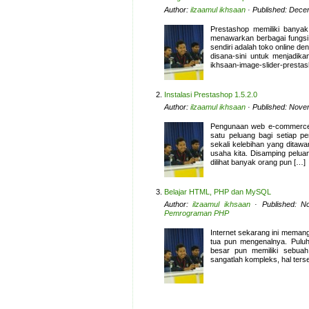
Author:
ilzaamul ikhsaan
· Published: Dece
Prestashop memiliki banyak
menawarkan berbagai fungsi 
sendiri adalah toko online d
disana-sini untuk menjadika
ikhsaan-image-slider-presta
Instalasi Prestashop 1.5.2.0
Author:
ilzaamul ikhsaan
· Published: Nove
Pengunaan web e-commerce d
satu peluang bagi setiap 
sekali kelebihan yang ditaw
usaha kita. Disamping pelu
dilihat banyak orang pun […]
Belajar HTML, PHP dan MySQL
Author:
ilzaamul ikhsaan
· Published: N
Pemrograman PHP
Internet sekarang ini memang
tua pun mengenalnya. Pulu
besar pun memiliki sebuah
sangatlah kompleks, hal ters