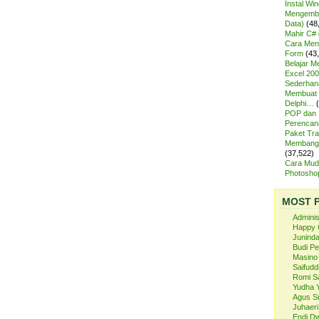
Instal Wi
Mengemba
Data)
(48
Mahir C# 
Cara Meng
Form
(43
Belajar 
Excel 200
Sederhan
Membuat 
Delphi…
POP dan
Perencan
Paket Tra
Membangu
(37,522)
Cara Mud
Photosh
MOST 
Admini
Happy 
Juninda
Budi P
Masino
Saifuddi
Romi S
Yudha 
Agus S
Juhaeri
Endi Dw