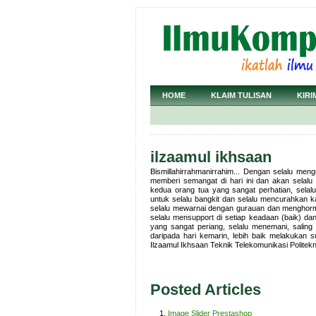
HOME
KLAIM TULISAN
KIRI
ilzaamul ikhsaan
Bismillahirrahmanirrahim... Dengan selalu men
memberi semangat di hari ini dan akan selalu 
kedua orang tua yang sangat perhatian, selal
untuk selalu bangkit dan selalu mencurahkan 
selalu mewarnai dengan gurauan dan menghorm
selalu mensupport di setiap keadaan (baik) d
yang sangat periang, selalu menemani, saling
daripada hari kemarin, lebih baik melakukan
Ilzaamul Ikhsaan Teknik Telekomunikasi Politek
Posted Articles
Image Slider Prestashop