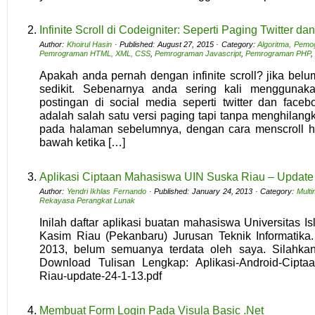
Infinite Scroll di Codeigniter: Seperti Paging Twitter d
Author:
Khoirul Hasin
· Published: August 27, 2015 · Category:
Algoritma, Pemo
Pemrograman HTML, XML, CSS
,
Pemrograman Javascript
,
Pemrograman PHP
,
Apakah anda pernah dengan infinite scroll? jika bel
sedikit. Sebenarnya anda sering kali menggunak
postingan di social media seperti twitter dan faceboo
adalah salah satu versi paging tapi tanpa menghilangk
pada halaman sebelumnya, dengan cara menscroll h
bawah ketika […]
Aplikasi Ciptaan Mahasiswa UIN Suska Riau – Update 
Author:
Yendri Ikhlas Fernando
· Published: January 24, 2013 · Category:
Mult
Rekayasa Perangkat Lunak
Inilah daftar aplikasi buatan mahasiswa Universitas I
Kasim Riau (Pekanbaru) Jurusan Teknik Informatika
2013, belum semuanya terdata oleh saya. Silahkan
Download Tulisan Lengkap: Aplikasi-Android-Cipta
Riau-update-24-1-13.pdf
Membuat Form Login Pada Visula Basic .Net