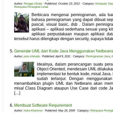
Author:
Rengga Dinata
· Published: October 23, 2012 · Category:
Komputer Das
Rekayasa Perangkat Lunak
Berbicara mengenai pemrograman, ada bany
bahasa pemrograman yang dapat dibuat sep
pascal, visual basic, dsb . Dalam pemrog
aplikasi – aplikasi sederhana sesuai yang kit
aplikasi perpustakaan maupun aplikasi dat
tersebut harus dilengkapi dengan security, supaya tid
Generate UML dari Kode Java Menggunakan Netbean
Author:
putu-shinoda
· Published: April 9, 2011 · Category:
Pemrograman Java
,
R
Idealnya, dalam perancangan suatu pera
Object Oriented, mendesain UML dilakuka
implementasi ke bentuk kode, misal Java.
sudah terlanjur. Dengan menggunaka
menambahkan plugin UML dan Netbeans akan memb
misal Class Diagram ataupun Use Case dari code Ja
[…]
Membuat Software Requirement
Author:
Indra Kharisma
· Published: May 26, 2009 · Category:
Rekayasa Perang