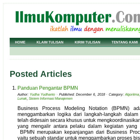
HOME
KLAIM TULISAN
KIRIM TULISAN
TENTANG KAMI
Posted Articles
Panduan Pengantar BPMN
Author:
Yudha Yudhanto
· Published: December 6, 2018 · Category:
Algoritm
Lunak
,
Sistem Informasi Manajemen
Business Process Modeling Notation (BPMN) ada
menggambarkan logika dari langkah-langkah dalam p
telah didesain secara khusus untuk mengkoordinasika
yang mengalir antara pelaku dalam kegiatan yang
BPMN merupakan kepanjangan dari Business Proce
yaitu sebuah standar untuk menggambarkan proses bis