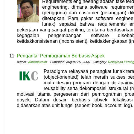
Requirements engineering adalah fase terd
engineering, dimana software requiremen
(pengguna) dan customer (pelanggan) di
ditetapkan. Para pakar software enginee
lunak) sepakat bahwa requirements en
pekerjaan yang sangat penting, terutama berdasarka
kegagalan pengembangan software diseb
ketidakkonsistenan (inconsistent), ketidaklengkapan (i
Pengantar Pemrograman Berbasis Aspek
Author:
Administrator
· Published: August 25, 2006 · Category:
Rekayasa Perang
Paradigma rekayasa perangkat lunak tera
(object-oriented) telah meraih sukses b
mutu desain program dengan dicapainya 
reusability serta dekomposisi struktural (
motivasi utama pergeseran dari pemrograman pros
obyek. Dalam desain berbasis obyek, lokalisa
didasarkan atas unit fungsi (seperti book, account, log)