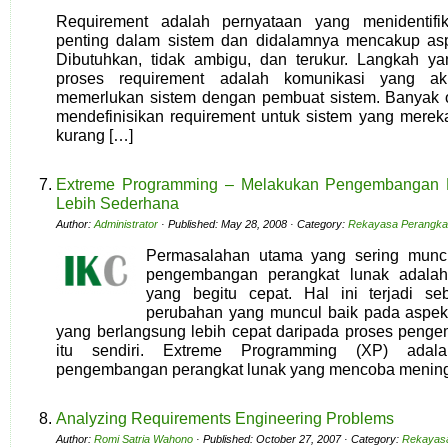
Requirement adalah pernyataan yang menidentifi
penting dalam sistem dan didalamnya mencakup aspe
Dibutuhkan, tidak ambigu, dan terukur. Langkah ya
proses requirement adalah komunikasi yang ak
memerlukan sistem dengan pembuat sistem. Banyak o
mendefinisikan requirement untuk sistem yang mere
kurang […]
Extreme Programming – Melakukan Pengembangan 
Lebih Sederhana
Author:
Administrator
· Published: May 28, 2008 · Category:
Rekayasa Perangka
Permasalahan utama yang sering munc
pengembangan perangkat lunak adalah
yang begitu cepat. Hal ini terjadi se
perubahan yang muncul baik pada aspek
yang berlangsung lebih cepat daripada proses peng
itu sendiri. Extreme Programming (XP) adal
pengembangan perangkat lunak yang mencoba meningk
Analyzing Requirements Engineering Problems
Author:
Romi Satria Wahono
· Published: October 27, 2007 · Category:
Rekayasa