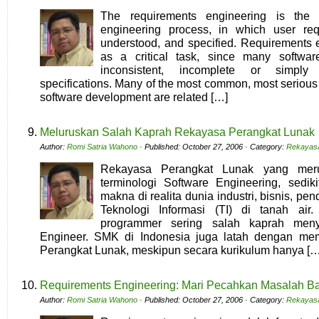
The requirements engineering is the 
engineering process, in which user req
understood, and specified. Requirements 
as a critical task, since many software
inconsistent, incomplete or simply 
specifications. Many of the most common, most serious
software development are related […]
Meluruskan Salah Kaprah Rekayasa Perangkat Lunak
Author:
Romi Satria Wahono
· Published: October 27, 2006 · Category:
Rekayasa
Rekayasa Perangkat Lunak yang meru
terminologi Software Engineering, sedi
makna di realita dunia industri, bisnis, p
Teknologi Informasi (TI) di tanah air.
programmer sering salah kaprah meny
Engineer. SMK di Indonesia juga latah dengan me
Perangkat Lunak, meskipun secara kurikulum hanya […
Requirements Engineering: Mari Pecahkan Masalah Ba
Author:
Romi Satria Wahono
· Published: October 27, 2006 · Category:
Rekayasa