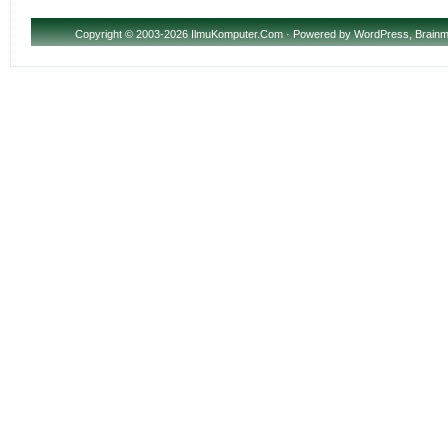
Copyright
© 2003-2026 IlmuKomputer.Com · Powered by
WordPress
,
Brainm