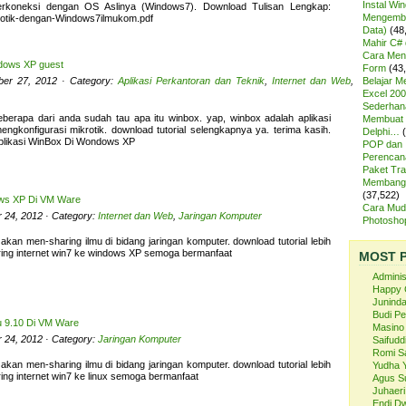
Instal Wi
erkoneksi dengan OS Aslinya (Windows7). Download Tulisan Lengkap:
Mengemba
rotik-dengan-Windows7ilmukom.pdf
Data)
(48
Mahir C# 
Cara Meng
dows XP guest
Form
(43
ber 27, 2012 · Category:
Aplikasi Perkantoran dan Teknik
,
Internet dan Web
,
Belajar 
Excel 200
Sederhan
erapa dari anda sudah tau apa itu winbox. yap, winbox adalah aplikasi
Membuat 
ngkonfigurasi mikrotik. download tutorial selengkapnya ya. terima kasih.
Delphi…
likasi WinBox Di Wondows XP
POP dan
Perencan
Paket Tra
Membangu
(37,522)
ows XP Di VM Ware
Cara Mud
r 24, 2012 · Category:
Internet dan Web
,
Jaringan Komputer
Photosh
 akan men-sharing ilmu di bidang jaringan komputer. download tutorial lebih
ing internet win7 ke windows XP semoga bermanfaat
MOST 
Admini
Happy 
Juninda
Budi P
u 9.10 Di VM Ware
Masino
r 24, 2012 · Category:
Jaringan Komputer
Saifuddi
Romi S
 akan men-sharing ilmu di bidang jaringan komputer. download tutorial lebih
Yudha 
ing internet win7 ke linux semoga bermanfaat
Agus S
Juhaeri
Endi Dw