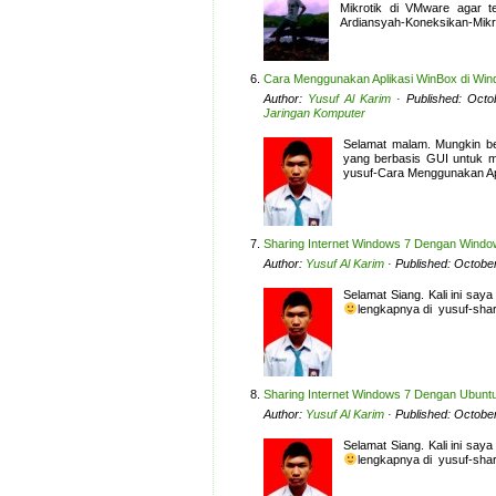
Mikrotik di VMware agar t
Ardiansyah-Koneksikan-Mik
Cara Menggunakan Aplikasi WinBox di Win
Author:
Yusuf Al Karim
· Published: Octo
Jaringan Komputer
Selamat malam. Mungkin beb
yang berbasis GUI untuk me
yusuf-Cara Menggunakan Ap
Sharing Internet Windows 7 Dengan Wind
Author:
Yusuf Al Karim
· Published: Octobe
Selamat Siang. Kali ini saya
lengkapnya di yusuf-shar
Sharing Internet Windows 7 Dengan Ubunt
Author:
Yusuf Al Karim
· Published: Octobe
Selamat Siang. Kali ini saya
lengkapnya di yusuf-shar