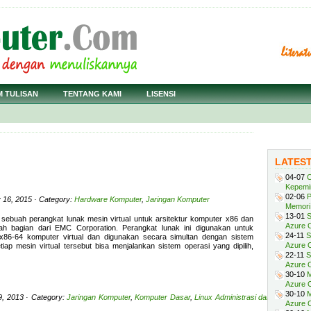
M TULISAN
TENTANG KAMI
LISENSI
LATES
04-07
C
Kepemi
02-06
P
 16, 2015 · Category:
Hardware Komputer
,
Jaringan Komputer
Memori 
13-01
S
sebuah perangkat lunak mesin virtual untuk arsitektur komputer x86 dan
Azure O
h bagian dari EMC Corporation. Perangkat lunak ini digunakan untuk
24-11
S
6-64 komputer virtual dan digunakan secara simultan dengan sistem
Azure O
iap mesin virtual tersebut bisa menjalankan sistem operasi yang dipilih,
22-11
S
Azure 
30-10
M
Azure O
30-10
M
9, 2013 · Category:
Jaringan Komputer
,
Komputer Dasar
,
Linux Administrasi dan
Azure O