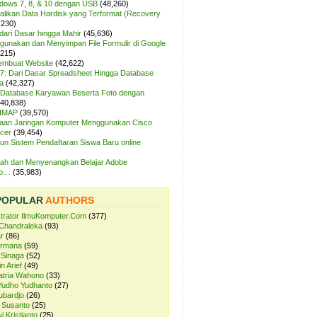
ndows 7, 8, & 10 dengan USB
(48,260)
likan Data Hardisk yang Terformat (Recovery
,230)
dari Dasar hingga Mahir
(45,636)
unakan dan Menyimpan File Formulir di Google
,215)
Membuat Website
(42,622)
7: Dari Dasar Spreadsheet Hingga Database
a
(42,327)
Database Karyawan Beserta Foto dengan
(40,838)
 IMAP
(39,570)
aan Jaringan Komputer Menggunakan Cisco
cer
(39,454)
n Sistem Pendaftaran Siswa Baru online
ah dan Menyenangkan Belajar Adobe
op…
(35,983)
POPULAR
AUTHORS
strator IlmuKomputer.Com
(377)
Chandraleka
(93)
r
(86)
ermana
(59)
 Sinaga
(52)
n Arief
(49)
atria Wahono
(33)
Yudho Yudhanto
(27)
ubardjo
(26)
 Susanto
(25)
i Kristianto
(25)