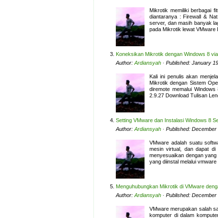
Mikrotik memiliki berbagai fi
diantaranya : Firewall & Na
server, dan masih banyak lag
pada Mikrotik lewat VMware 
Koneksikan Mikrotik dengan Windows 8 vi
Author:
Ardiansyah
· Published: January 1
Kali ini penulis akan menj
Mikrotik dengan Sistem Oper
diremote memalui Windows 
2.9.27 Download Tulisan Le
Setting VMware dan Instalasi Windows 8 Se
Author:
Ardiansyah
· Published: December 
VMware adalah suatu softw
mesin virtual, dan dapat d
menyesuaikan dengan yang as
yang diinstal melalui vmware
Menguhubungkan Mikrotik di VMware denga
Author:
Ardiansyah
· Published: December 
VMware merupakan salah satu
komputer di dalam komputer