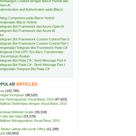
embangun ChatBot dengan Blazor Hybrid dan
Open AI
uthentication and Authorization pada Blazor
ialog Component pada Blazor Hybrid
engenalan Blazor Hybrid
elegram Bot Framework dan Azure Open AI
elegram Bot Framework dan Azure AI
tor
elegram Bot Framework Custom Control Part II
elegram Bot Framework Custom Control Part I
engenalan Telegram Bot Framework Pada C#
engenal Chat GPT: Era Baru Transformasi
 Kecerdasan Buatan
elegram.Bot Pada C# : Send Message Part II
elegram.Bot Pada C# : Send Message Part I
engenalan Telegram.Bot Pada C#
OPULAR
ARTICLES
san
(102,785)
aringan Komputer
(88,520)
sar Pemrograman Visual Basic 2010
(87,603)
plikasi Sederhana dengan Visual Basic 2010
Membuat Website Gratis
(59,318)
 http dan https
(53,378)
plikasi Menggunakan Visual Basic 2010
Modul Latihan Microsoft Office
(51,298)
Kami
(50,803)