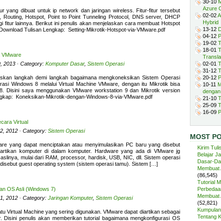
30-10
M
Azure 
tur yang dibuat untuk ip network dan jaringan wireless. Fitur-fitur tersebut
02-02
A
t, Routing, Hotspot, Point to Point Tunneling Protocol, DNS server, DHCP
Hybrid
i fitur lainnya. Berikut ini penulis akan menjelaskan cara membuat Hotspot
13-12
D
Download Tulisan Lengkap: Setting-Mikrotik-Hotspot-via-VMware.pdf
04-12
P
19-02
T
18-01
T
a VMware
Transla
9, 2013 · Category:
Komputer Dasar
,
Sistem Operasi
02-01
T
31-12
T
elaskan langkah demi langkah bagaimana mengkoneksikan Sistem Operasi
20-12
P
asi Windows 8 melalui Virtual Machine VMware, dengan itu Mikrotik bisa
10-11
M
8. Disini saya menggunakan VMware workstation 9 dan Mikrotik version
dengan
ngkap: Koneksikan-Mikrotik-dengan-Windows-8-via-VMware.pdf
21-10
T
25-09
T
16-09
P
cara Virtual
2, 2012 · Category:
Sistem Operasi
MOST P
are yang dapat menciptakan atau menyimulasikan PC baru yang disebut
Kirim Tuli
i artikan komputer di dalam komputer. Hardware yang ada di VMware jg
Belajar J
linya, mulai dari RAM, processor, hardisk, USB, NIC, dll. Sistem operasi
Dasar-Da
 disebut guest operating system (sistem operasi tamu). Sistem […]
Membuat A
(86,545)
Tutorial 
n OS Asli (Windows 7)
Perbedaan
Membuat A
1, 2012 · Category:
Jaringan Komputer
,
Sistem Operasi
(52,821)
Kumpulan 
 Virtual Machine yang sering digunakan. VMware dapat diartikan sebagai
Tentang 
. Disini penulis akan memberikan tutorial bagaimana mengkonfigurasi OS