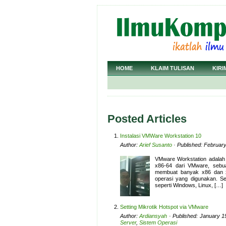
HOME
KLAIM TULISAN
KIRI
Posted Articles
Instalasi VMWare Workstation 10
Author:
Arief Susanto
· Published: February
VMware Workstation adalah 
x86-64 dari VMware, sebua
membuat banyak x86 dan x8
operasi yang digunakan. Set
seperti Windows, Linux, […]
Setting Mikrotik Hotspot via VMware
Author:
Ardiansyah
· Published: January 1
Server
,
Sistem Operasi