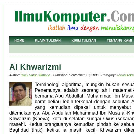
HOME
KLAIM TULISAN
KIRIM TULISAN
TENTANG KAMI
Al Khwarizmi
Author:
Romi Satria Wahono
· Published: September 13, 2006 · Category:
Tokoh Tekno
Terminologi algoritma, mungkin bukan sesua
Penemunya adalah seorang ahli matematik
bernama Abu Abdullah Muhammad Ibn Musa al
barat beliau lebih terkenal dengan sebutan A
yang kemudian dipakai untuk menyebut 
ditemukannya. Abu Abdullah Muhammad Ibn Musa al-Khwa
Khwarizm (Kheva), kota di selatan sungai Oxus (sekara
masehi. Kedua orangtuanya kemudian pindah ke sebuah
Baghdad (Irak), ketika ia masih kecil. Khwarizm dik