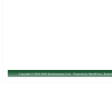
Copyright
© 2003-2026 IlmuKomputer.Com · Powered by
WordPress
,
Brainm