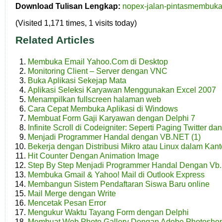
Download Tulisan Lengkap:
nopex-jalan-pintasmembuka
(Visited 1,171 times, 1 visits today)
Related Articles
Membuka Email Yahoo.Com di Desktop
Monitoring Client – Server dengan VNC
Buka Aplikasi Sekejap Mata
Aplikasi Seleksi Karyawan Menggunakan Excel 2007
Menampilkan fullscreen halaman web
Cara Cepat Membuka Aplikasi di Windows
Membuat Form Gaji Karyawan dengan Delphi 7
Infinite Scroll di Codeigniter: Seperti Paging Twitter d
Menjadi Programmer Handal dengan VB.NET (1)
Bekerja dengan Distribusi Mikro atau Linux dalam Kan
Hit Counter Dengan Animation Image
Step By Step Menjadi Programmer Handal Dengan Vb.
Membuka Gmail & Yahoo! Mail di Outlook Express
Membangun Sistem Pendaftaran Siswa Baru online
Mail Merge dengan Write
Mencetak Pesan Error
Mengukur Waktu Tayang Form dengan Delphi
Membuat Web Photo Gallery Dengan Adobe Photosho