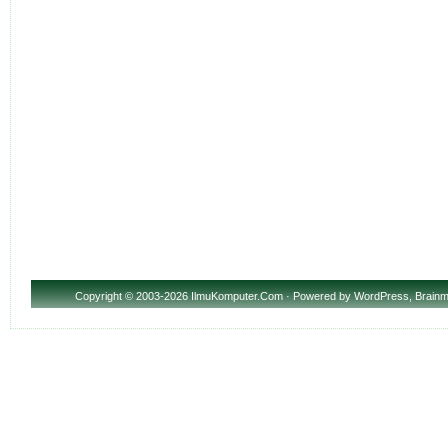
Copyright
© 2003-2026 IlmuKomputer.Com · Powered by
WordPress
,
Brainm