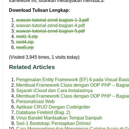
framework ini, silahkan melanjutkan membaca.
Download Tulisan Lengkap:
wawan-tutorial-zend-bagian-1-3.pdf
wawan-tutorial-zend-bagian-4.pdf
wawan-tutorial-zend-bagian-5.pdf
root1-3.zip
root4.zip
root5.zip
(Visited 3,945 times, 1 visits today)
Related Articles
Pengenalan Entity Framework (EF) 6 pada Visual Basi
Membuat Framework Class dengan OOP PHP – Bagia
Sejarah iCloud dan Cara Instalasinya
Membuat Framework Class dengan OOP PHP – Bagia
Personalisasi Web
Aplikasi CRUD Dengan Codeigniter
Database Firebird (Bag. 2)
Virus Bandel Manfaatkan Tempat Sampah
Seri-1 Bootstrap: Persiapkan Dirimu!
Cara Mengundang dan Menyimpan Catatan Acara di G