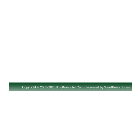
Copyright
© 2003-2026 IlmuKomputer.Com · Powered by
WordPress
,
Brainm