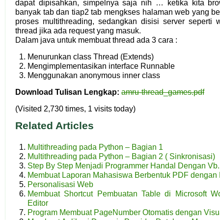
dapat dipisahkan, simpelnya saja nih … ketika kita b
banyak tab dan tiap2 tab mengkses halaman web yang be
proses multithreading, sedangkan disisi server sepert
thread jika ada request yang masuk.
Dalam java untuk membuat thread ada 3 cara :
Menurunkan class Thread (Extends)
Mengimplementasikan interface Runnable
Menggunakan anonymous inner class
Download Tulisan Lengkap:
amru-thread_games.pdf
(Visited 2,730 times, 1 visits today)
Related Articles
Multithreading pada Python – Bagian 1
Multithreading pada Python – Bagian 2 ( Sinkronisasi)
Step By Step Menjadi Programmer Handal Dengan Vb.
Membuat Laporan Mahasiswa Berbentuk PDF dengan
Personalisasi Web
Membuat Shortcut Pembuatan Table di Microsoft W
Editor
Program Membuat PageNumber Otomatis dengan Visual