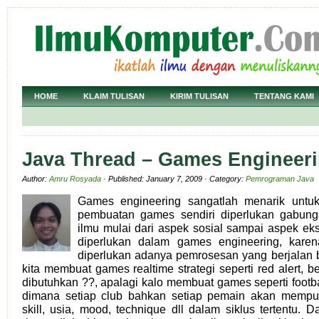
HOME
KLAIM TULISAN
KIRIM TULISAN
TENTANG KAMI
Java Thread – Games Engineer
Author:
Amru Rosyada
· Published: January 7, 2009 · Category:
Pemrograman Java
Games engineering sangatlah menarik untu
pembuatan games sendiri diperlukan gabunga
ilmu mulai dari aspek sosial sampai aspek eks
diperlukan dalam games engineering, kar
diperlukan adanya pemrosesan yang berjalan 
kita membuat games realtime strategi seperti red alert, 
dibutuhkan ??, apalagi kalo membuat games seperti footba
dimana setiap club bahkan setiap pemain akan mempun
skill, usia, mood, technique dll dalam siklus tertentu. 