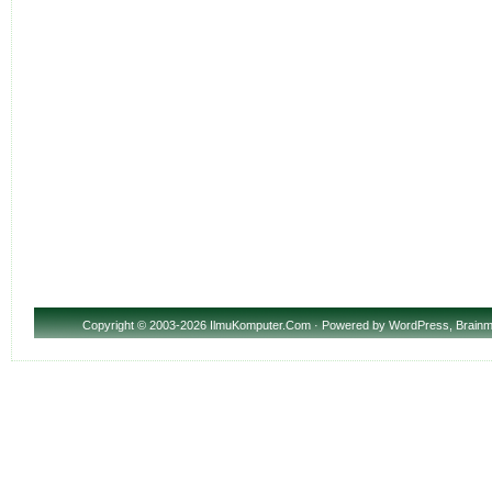
Copyright
© 2003-2026 IlmuKomputer.Com · Powered by
WordPress
,
Brainm