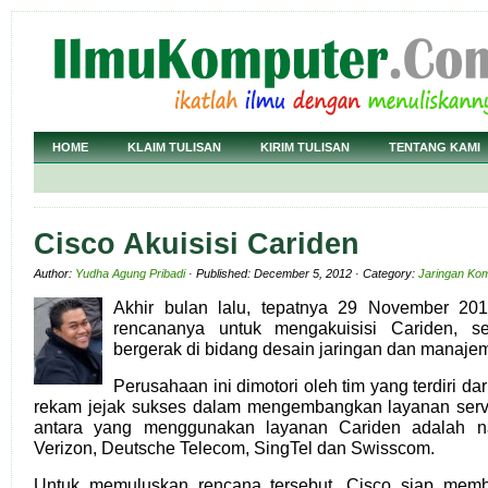
HOME
KLAIM TULISAN
KIRIM TULISAN
TENTANG KAMI
Cisco Akuisisi Cariden
Author:
Yudha Agung Pribadi
· Published: December 5, 2012 · Category:
Jaringan Ko
Akhir bulan lalu, tepatnya 29 November 2
rencananya untuk mengakuisisi Cariden, 
bergerak di bidang desain jaringan dan manajeme
Perusahaan ini dimotori oleh tim yang terdiri da
rekam jejak sukses dalam mengembangkan layanan servi
antara yang menggunakan layanan Cariden adalah n
Verizon, Deutsche Telecom, SingTel dan Swisscom.
Untuk memuluskan rencana tersebut, Cisco siap memb