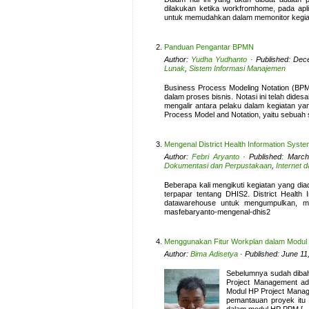
dilakukan ketika workfromhome, pada apli
untuk memudahkan dalam memonitor kegia
Panduan Pengantar BPMN
Author:
Yudha Yudhanto
· Published: Dec
Lunak
,
Sistem Informasi Manajemen
Business Process Modeling Notation (BPM
dalam proses bisnis. Notasi ini telah did
mengalir antara pelaku dalam kegiatan 
Process Model and Notation, yaitu sebuah
Mengenal District Health Information Syst
Author:
Febri Aryanto
· Published: March
Dokumentasi dan Perpustakaan
,
Internet 
Beberapa kali mengikuti kegiatan yang di
terpapar tentang DHIS2. District Health
datawarehouse untuk mengumpulkan, mem
masfebaryanto-mengenal-dhis2
Menggunakan Fitur Workplan dalam Modu
Author:
Bima Adisetya
· Published: June 11
Sebelumnya sudah diba
Project Management ad
Modul HP Project Manag
pemantauan proyek itu 