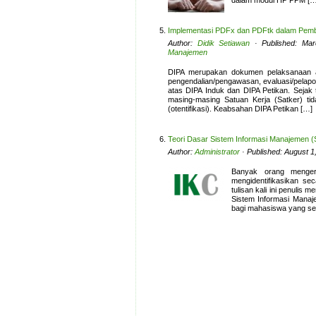
dalam modul HP PPM […
Implementasi PDFx dan PDFtk dalam Pemb
Author:
Didik Setiawan
· Published: Ma
Manajemen
DIPA merupakan dokumen pelaksanaan a
pengendalian/pengawasan, evaluasi/pelapo
atas DIPA Induk dan DIPA Petikan. Sejak
masing-masing Satuan Kerja (Satker) t
(otentifikasi). Keabsahan DIPA Petikan […]
Teori Dasar Sistem Informasi Manajemen (
Author:
Administrator
· Published: August 1
Banyak orang mengert
mengidentifikasikan se
tulisan kali ini penuli
Sistem Informasi Mana
bagi mahasiswa yang se