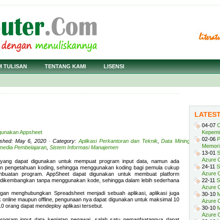
M TULISAN
TENTANG KAMI
LISENSI
LATES
04-07
C
gunakan Appsheet
Kepemi
02-06
P
ished: May 6, 2020 · Category:
Aplikasi Perkantoran dan Teknik
,
Data Mining
,
Memori 
imedia Pembelajaran
,
Sistem Informasi Manajemen
13-01
S
Azure O
 yang dapat digunakan untuk mempuat program input data, namun ada
24-11
S
 pengetahuan koding, sehingga menggunakan koding bagi pemula cukup
Azure O
mbuatan program. AppSheet dapat digunakan untuk membuat platform
ng dikembangkan tanpa menggunakan kode, sehingga dalam lebih sederhana
22-11
S
Azure 
ngan menghubungkan Spreadsheet menjadi sebuah aplikasi, aplikasi juga
30-10
M
k online maupun offline, pengunaan nya dapat digunakan untuk maksimal 10
Azure O
 10 orang dapat mendeploy aplikasi tersebut.
30-10
M
Azure O
program input data kegiatan pegawai, salah satu pemanfaatannya dapat