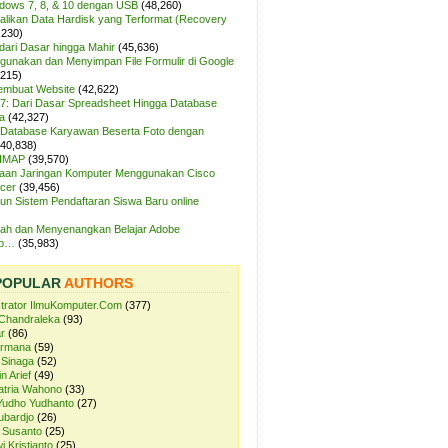
ndows 7, 8, & 10 dengan USB
(48,260)
likan Data Hardisk yang Terformat (Recovery
,230)
dari Dasar hingga Mahir
(45,636)
unakan dan Menyimpan File Formulir di Google
,215)
Membuat Website
(42,622)
7: Dari Dasar Spreadsheet Hingga Database
a
(42,327)
Database Karyawan Beserta Foto dengan
(40,838)
 IMAP
(39,570)
aan Jaringan Komputer Menggunakan Cisco
cer
(39,456)
n Sistem Pendaftaran Siswa Baru online
ah dan Menyenangkan Belajar Adobe
op…
(35,983)
POPULAR
AUTHORS
strator IlmuKomputer.Com
(377)
Chandraleka
(93)
r
(86)
ermana
(59)
 Sinaga
(52)
n Arief
(49)
atria Wahono
(33)
Yudho Yudhanto
(27)
ubardjo
(26)
 Susanto
(25)
i Kristianto
(25)