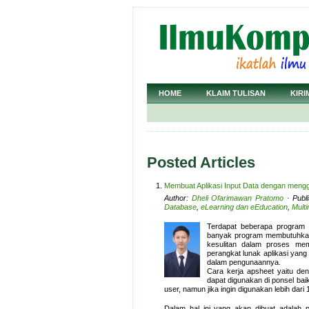
HOME
KLAIM TULISAN
KIRI
Posted Articles
Membuat Aplikasi Input Data dengan meng
Author:
Dheli Ofarimawan Pratomo
· Publ
Database
,
eLearning dan eEducation
,
Mult
Terdapat beberapa program
banyak program membutuhkan
kesulitan dalam proses me
perangkat lunak aplikasi ya
dalam pengunaannya.
Cara kerja apsheet yaitu de
dapat digunakan di ponsel bai
user, namun jika ingin digunakan lebih dari
Dalam hal ini yang akan dibuat adalah 