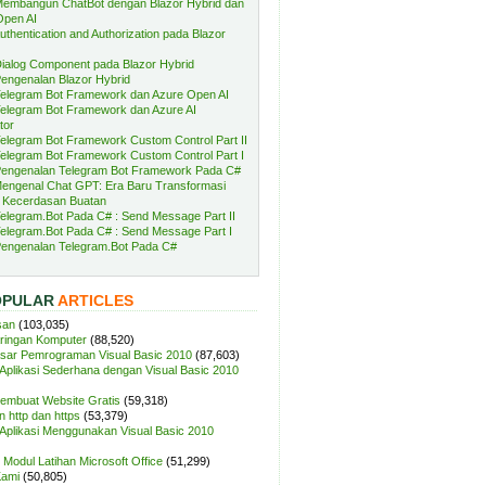
embangun ChatBot dengan Blazor Hybrid dan
Open AI
uthentication and Authorization pada Blazor
ialog Component pada Blazor Hybrid
engenalan Blazor Hybrid
elegram Bot Framework dan Azure Open AI
elegram Bot Framework dan Azure AI
tor
elegram Bot Framework Custom Control Part II
elegram Bot Framework Custom Control Part I
engenalan Telegram Bot Framework Pada C#
engenal Chat GPT: Era Baru Transformasi
 Kecerdasan Buatan
elegram.Bot Pada C# : Send Message Part II
elegram.Bot Pada C# : Send Message Part I
engenalan Telegram.Bot Pada C#
OPULAR
ARTICLES
san
(103,035)
aringan Komputer
(88,520)
sar Pemrograman Visual Basic 2010
(87,603)
plikasi Sederhana dengan Visual Basic 2010
Membuat Website Gratis
(59,318)
 http dan https
(53,379)
plikasi Menggunakan Visual Basic 2010
Modul Latihan Microsoft Office
(51,299)
Kami
(50,805)