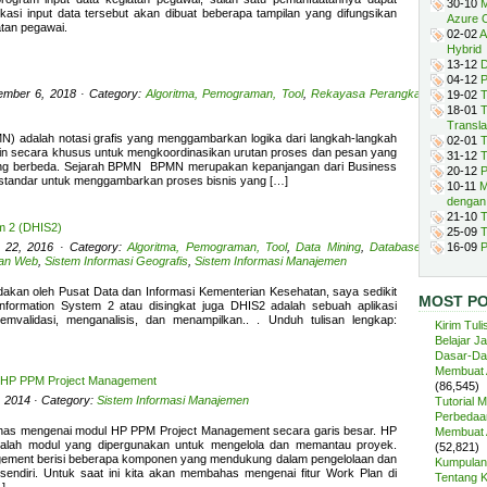
30-10
M
kasi input data tersebut akan dibuat beberapa tampilan yang difungsikan
Azure 
tan pegawai.
02-02
A
Hybrid
13-12
D
04-12
P
ember 6, 2018 · Category:
Algoritma, Pemograman, Tool
,
Rekayasa Perangkat
19-02
T
18-01
T
Transla
N) adalah notasi grafis yang menggambarkan logika dari langkah-langkah
02-01
T
esain secara khusus untuk mengkoordinasikan urutan proses dan pesan yang
31-12
T
yang berbeda. Sejarah BPMN BPMN merupakan kepanjangan dari Business
20-12
P
 standar untuk menggambarkan proses bisnis yang […]
10-11
M
dengan
21-10
T
em 2 (DHIS2)
25-09
T
 22, 2016 · Category:
Algoritma, Pemograman, Tool
,
Data Mining
,
Database
,
16-09
P
dan Web
,
Sistem Informasi Geografis
,
Sistem Informasi Manajemen
adakan oleh Pusat Data dan Informasi Kementerian Kesehatan, saya sedikit
MOST P
 Information System 2 atau disingkat juga DHIS2 adalah sebuah aplikasi
validasi, menganalisis, dan menampilkan.. . Unduh tulisan lengkap:
Kirim Tuli
Belajar J
Dasar-Da
Membuat A
l HP PPM Project Management
(86,545)
, 2014 · Category:
Sistem Informasi Manajemen
Tutorial 
Perbedaan
has mengenai modul HP PPM Project Management secara garis besar. HP
Membuat A
alah modul yang dipergunakan untuk mengelola dan memantau proyek.
(52,821)
ement berisi beberapa komponen yang mendukung dalam pengelolaan dan
Kumpulan 
sendiri. Untuk saat ini kita akan membahas mengenai fitur Work Plan di
Tentang 