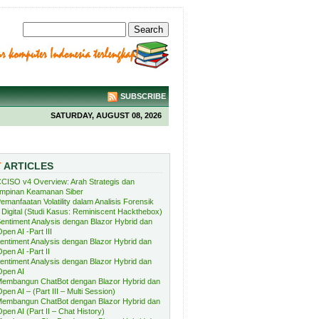
SUBSCRIBE
SATURDAY, AUGUST 08, 2026
T
ARTICLES
CISO v4 Overview: Arah Strategis dan
mpinan Keamanan Siber
emanfaatan Volatility dalam Analisis Forensik
Digital (Studi Kasus: Reminiscent Hackthebox)
entiment Analysis dengan Blazor Hybrid dan
pen AI -Part III
entiment Analysis dengan Blazor Hybrid dan
pen AI -Part II
entiment Analysis dengan Blazor Hybrid dan
Open AI
embangun ChatBot dengan Blazor Hybrid dan
pen AI – (Part III – Multi Session)
embangun ChatBot dengan Blazor Hybrid dan
pen AI (Part II – Chat History)