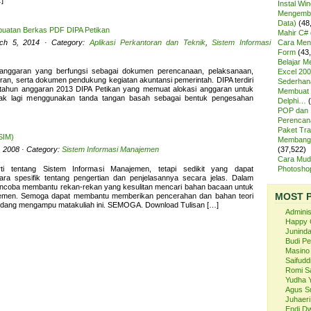
]
Instal Wi
Mengemba
Data)
(48
uatan Berkas PDF DIPA Petikan
Mahir C# 
rch 5, 2014 · Category:
Aplikasi Perkantoran dan Teknik
,
Sistem Informasi
Cara Meng
Form
(43
Belajar 
nggaran yang berfungsi sebagai dokumen perencanaan, pelaksanaan,
Excel 200
ran, serta dokumen pendukung kegiatan akuntansi pemerintah. DIPA terdiri
Sederhan
 tahun anggaran 2013 DIPA Petikan yang memuat alokasi anggaran untuk
Membuat 
idak lagi menggunakan tanda tangan basah sebagai bentuk pengesahan
Delphi…
POP dan
Perencan
Paket Tra
SIM)
Membangu
, 2008 · Category:
Sistem Informasi Manajemen
(37,522)
Cara Mud
i tentang Sistem Informasi Manajemen, tetapi sedikit yang dapat
Photosh
cara spesifik tentang pengertian dan penjelasannya secara jelas. Dalam
s mencoba membantu rekan-rekan yang kesulitan mencari bahan bacaan untuk
MOST 
jemen. Semoga dapat membantu memberikan pencerahan dan bahan teori
dang mengampu matakuliah ini. SEMOGA. Download Tulisan […]
Admini
Happy 
Juninda
Budi P
Masino
Saifuddi
Romi S
Yudha 
Agus S
Juhaeri
Endi Dw