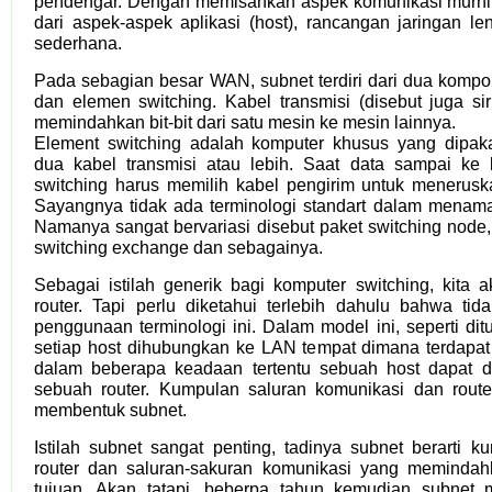
pendengar. Dengan memisahkan aspek komunikasi murni 
dari aspek-aspek aplikasi (host), rancangan jaringan l
sederhana.
Pada sebagian besar WAN, subnet terdiri dari dua kompon
dan elemen switching. Kabel transmisi (disebut juga sirk
memindahkan bit-bit dari satu mesin ke mesin lainnya.
Element switching adalah komputer khusus yang dipa
dua kabel transmisi atau lebih. Saat data sampai ke 
switching harus memilih kabel pengirim untuk menerusk
Sayangnya tidak ada terminologi standart dalam menamak
Namanya sangat bervariasi disebut paket switching node, 
switching exchange dan sebagainya.
Sebagai istilah generik bagi komputer switching, kita 
router. Tapi perlu diketahui terlebih dahulu bahwa t
penggunaan terminologi ini. Dalam model ini, seperti di
setiap host dihubungkan ke LAN tempat dimana terdapat
dalam beberapa keadaan tertentu sebuah host dapat 
sebuah router. Kumpulan saluran komunikasi dan route
membentuk subnet.
Istilah subnet sangat penting, tadinya subnet berarti 
router dan saluran-sakuran komunikasi yang memindahk
tujuan. Akan tatapi, beberpa tahun kemudian subnet m