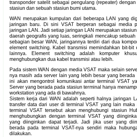
transponder satelit sebagai pengulang (repeater) denga
stasiun dan sebuah stasiun bumi utama.
WAN merupakan kumpulan dari beberapa LAN yang dig
jaringan baru. Di sini VSAT berperan sebagai media 
jaringan LAN. Jadi setiap jaringan LAN merupakan stasi
daerah geografis yang luas, seringkali mencakup sebuah
sebagian besar WAN, jaringannya terdiri dari dua kompo
element switching. Kabel transmisi memindahkan bit-bit
lainnya. Element switching adalah komputer khus
menghubungkan dua kabel transmisi atau lebih.
Pada sistem WAN dengan media VSAT maka selain server
nya masih ada server lain yang lebih besar yang berada
ini akan mengontrol komunikasi antar terminal VSAT y
Server yang berada pada stasiun terminal hanya menampu
workstation yang ada di bawahnya.
Sistem kerja dari WAN adalah seperti halnya jaringan L
transfer data dari user di terminal VSAT yang lain mak
terminal VSAT tersebut akan menghubungi stasiun Hu
menghubungkan dengan terminal VSAT yang diinginkan
yang diinginkan dapat terjadi. Jadi jika user yang di
berada pada terminal VSAT-nya sendiri maka hubunga
dilakukan.