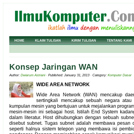
HOME
KLAIM TULISAN
KIRIM TULISAN
TENTANG KAMI
Konsep Jaringan WAN
Author:
Dwiarum Astriani
· Published: January 31, 2013 · Category:
Komputer Dasar
WIDE AREA NETWORK
Wide Area Network (WAN) mencakup daera
sertingkali mencakup sebuah negara atau 
kumpulan mesin yang bertujuan untuk mejalankan program
mesin-mesin ini sebagai host. Istilah End System kada
dalam literatur. Host dihubungkan dengan sebuah subne
disebut subnet. Tugas subnet adalah membawa pesan da
seperti halnya sistem telepon yang membawa isi pembi