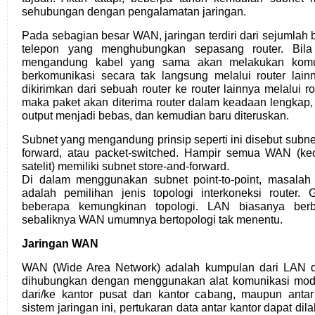
sehubungan dengan pengalamatan jaringan.
Pada sebagian besar WAN, jaringan terdiri dari sejumlah 
telepon yang menghubungkan sepasang router. Bila
mengandung kabel yang sama akan melakukan komun
berkomunikasi secara tak langsung melalui router lain
dikirimkan dari sebuah router ke router lainnya melalui ro
maka paket akan diterima router dalam keadaan lengkap,
output menjadi bebas, dan kemudian baru diteruskan.
Subnet yang mengandung prinsip seperti ini disebut subnet 
forward, atau packet-switched. Hampir semua WAN (k
satelit) memiliki subnet store-and-forward.
Di dalam menggunakan subnet point-to-point, masalah
adalah pemilihan jenis topologi interkoneksi router.
beberapa kemungkinan topologi. LAN biasanya berben
sebaliknya WAN umumnya bertopologi tak menentu.
Jaringan WAN
WAN (Wide Area Network) adalah kumpulan dari LAN d
dihubungkan dengan menggunakan alat komunikasi modem
dari/ke kantor pusat dan kantor cabang, maupun anta
sistem jaringan ini, pertukaran data antar kantor dapat di