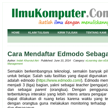
HOME
KLAIM TULISAN
KIRIM TULISAN
TENTANG KAMI
Cara Mendaftar Edmodo Sebaga
Author:
Indah Khurotul Aini
· Published: June 10, 2014 · Category:
eLearning dan eEd
Management
Semakin berkembangnya teknologi, semakin banyak pi
untuk belajar. Salah satu fasilitas yang dapat digunaka
adalah edmodo (
https://www.edmodo.com/
). Edmodo mem
menjadi 3 (tiga) bagian, yakni sebagai
teacher
(pengajar)
dan sebagai
parent
(orangtua). Dengan pengguna
terbentuknya interaksi yang lebih intens antara pengaja
dapat dilakukan di ruang kelas karena waktu yang ter
dengan orangtua guna melakukan monitoring terhadap
dan dimanapun.