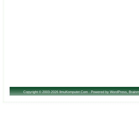
Copyright
© 2003-2026 IlmuKomputer.Com · Powered by
WordPress
,
Brainm